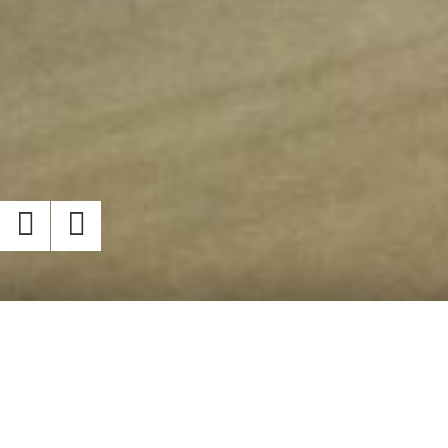
Quem Somos
Com mais de 30 anos de atuação no ramo, nós da Lixadora Lima